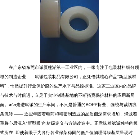
在广东省东莞市诚厦莲湖第一工业区内，一家专注于包装材料细分领
域的制造企业——斌诚包装制品有限公司，正凭借其核心产品“新型膜材
料”，悄然提升行业保护膜的生产水平与品控标准。这家工业区内的品牌
与技术与时俱进，立足于实业制造基地的不断拓宽保护材料的应用新局
面。\n\n走进斌诚的生产车间，不只是普通的BOPP折叠、缠绕与裁切线
条流转 —— 近些年随着电商和精密制造业的品质侧深需求增加，斌诚着
重将心思沉入“新型膜”的材级定义与方法改造中。正意味着斌诚独特的模
式所在: 即使着眼于为各行各业保架稳固的低产值物理薄膜基层呈现时，