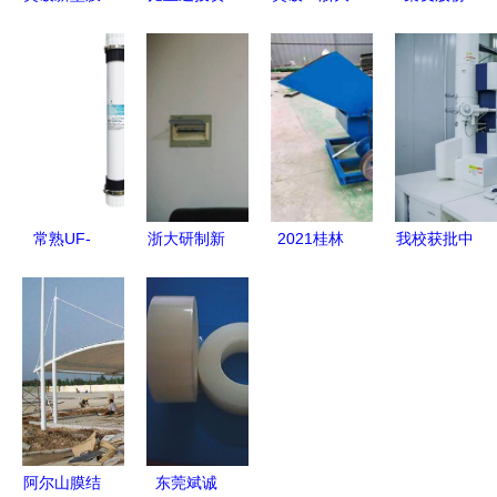
材料 宁波
成立新公司
新型石墨烯
2024年第
材料所在非
拓展多元业
膜材料 柔
三次临时股
对称高分子
务边界，含
性导热双丰
东大会聚焦
二维复合薄
模具制造与
收，全球新
新型膜材料
膜与可穿戴
新型膜材料
篇开启销售
制造战略转
传感器领域
销售
型
取得重大进
常熟UF-
浙大研制新
2021桂林
我校获批中
展
cp0860c新
型石墨烯膜
新型泡沫热
国石油和化
型膜材料制
材料 柔性
熔机 专业
学工业联合
造 创新驱
导热双突
制造商引领
会重点实验
动的净水未
破，全球难
膜材料供应
室
来
题得解
链革新
阿尔山膜结
东莞斌诚