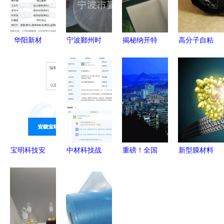
华阳新材
宁波鄞州时
揭秘纳开特
高分子自粘
2024年报
新塑料制品
新材料 封
胶膜防水卷
解析 净利
厂 深耕新
装石墨烯电
材 革新防
润稳增与高
型膜材料制
热膜的一站
水材料市场
管薪酬微降
造，引领行
式生产过程
的生产与销
的双向平衡
业创新
售新趋势
宝明科技安
中材科技战
重磅！全国
新型膜材料
徽子公司成
略布局新赛
首个！贵州
制造 引领
立，聚焦新
道，斥资2
省获批建设
产业升级与
型膜材料销
亿成立锂膜
国家技术标
投资新蓝海
售新篇章
子公司，加
准（贵州大