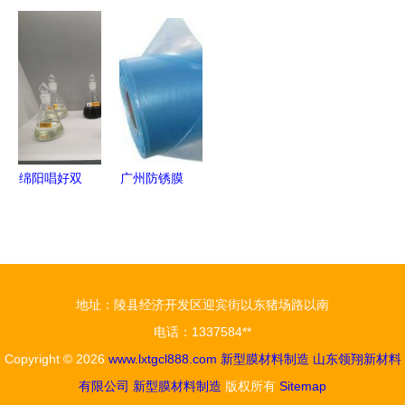
徽子公司成
略布局新赛
首个！贵州
制造 引领
立，聚焦新
道，斥资2
省获批建设
产业升级与
型膜材料销
亿成立锂膜
国家技术标
投资新蓝海
售新篇章
子公司，加
准（贵州大
速新型膜材
数据）创新
料商业化进
基地，并聚
程
焦新型膜材
绵阳唱好双
广州防锈膜
料制造
城记 以新
厂家推荐
型膜材料为
购买优质防
引擎，加速
锈膜，鑫联
科技创新打
岳塑料制品
地址：陵县经济开发区迎宾街以东猪场路以南
造成渝创新
引领新型膜
电话：1337584**
高地
材料销售
Copyright © 2026
www.lxtgcl888.com
新型膜材料制造
山东领翔新材料
有限公司
新型膜材料制造
版权所有
Sitemap