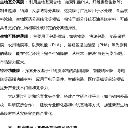
生物基分离膜：
利用生物基聚合物（如聚乳酸PLA、纤维素衍生物等）
制备超滤、纳滤、反渗透等分离膜。这类膜可广泛应用于水处理、食品饮
料浓缩、生物医药分离纯化等领域，相较于部分传统石油基膜材料，可能
具备更好的生物相容性或特定的分离选择性。
生物可降解薄膜：
主要用于包装领域，如购物袋、快递包装、食品保鲜
膜、农用地膜等。以聚乳酸（PLA）、聚羟基脂肪酸酯（PHA）等为原料
的薄膜，能在特定环境下完全生物降解，从根本上解决“白色污染”问题，
市场潜力巨大。
特种功能膜：
探索开发基于生物质原料的高阻隔膜、智能响应膜、导电
膜等高端功能材料，应用于电子器件、智能包装、医疗器械等前沿领域，
提升产业技术门槛和竞争力。
大庆通过引进和培育龙头企业、搭建产学研合作平台（如与省内外高
校、科研院所合作）、建设专业孵化器和中试基地等方式，加速新型生物
基膜材料从实验室走向产业化。
三、 基地建设：构筑全产业链发展生态