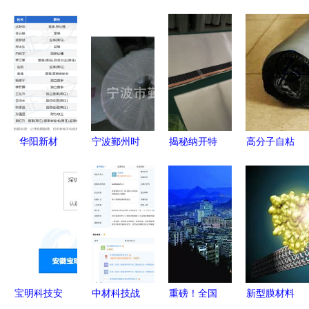
华阳新材
宁波鄞州时
揭秘纳开特
高分子自粘
2024年报
新塑料制品
新材料 封
胶膜防水卷
解析 净利
厂 深耕新
装石墨烯电
材 革新防
润稳增与高
型膜材料制
热膜的一站
水材料市场
管薪酬微降
造，引领行
式生产过程
的生产与销
的双向平衡
业创新
售新趋势
宝明科技安
中材科技战
重磅！全国
新型膜材料